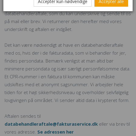
Acceptér kun nødvendige
Accépter alle
Udfyld nedenstående formular for at få dannet en
databehandleraftale, som du kan underskrive og sende til os
på mail eller brev. Vi returnerer den herefter med vores
underskrift og aftalen er indgået.
Det kan være nødvendigt at have en databehandleraftale
med os, hvis der i de fakturadata, som vi behandler for jer,
findes persondata. Bemærk venligst at man altid bør
minimere persondata og især særligt personfølsomme data.
Et CPR-nummer i en faktura til kommunen kan måske
udskiftes med et anonymt sagsnummer. Vi arbejder hele
tiden for et højt sikkerhedsniveau og overholder selvfølgelig
lovgivingen på området. Vi sender altid data i krypteret form.
Aftalen sendes til
databehandleraftale@fakturaservice.dk
eller via brev til
vores adresse.
Se adressen her