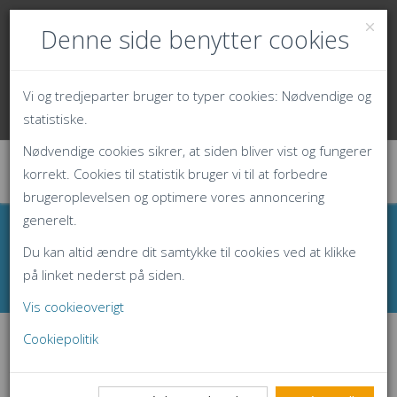
70 23 56 68
Denne side benytter cookies
info@fakturaservice.dk
Ingen driftsproblemer registreret
Vi og tredjeparter bruger to typer cookies: Nødvendige og
Opret konto
Log ind
statistiske.
Nødvendige cookies sikrer, at siden bliver vist og fungerer
korrekt. Cookies til statistik bruger vi til at forbedre
brugeroplevelsen og optimere vores annoncering
generelt.
Databehandleraftale
Du kan altid ændre dit samtykke til cookies ved at klikke
på linket nederst på siden.
Forside
Hjælp
GDPR
Vis cookieoverigt
Cookiepolitik
INDGÅ EN DATABEHANDLERAFTALE
MED OS