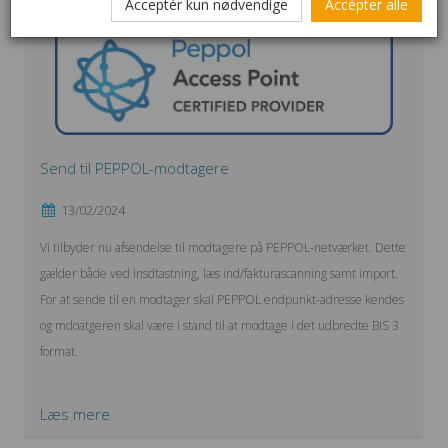
Acceptér kun nødvendige
Accépter alle
Send til PEPPOL-modtagere
13/02/2024
Vi tilbyder nu afsendelse til modtagere på PEPPOL-netværket. Dette
gælder både ved insdtastning, læs ind/fakturascanning samt import.
For at sende til en modtager skal PEPPOL endpunkt-adresse kendes
og mdoatgeren skal være i stand til at modtage i det udbredte BIS 3
format.
Læs mere