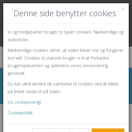
70 23 56 68
Denne side benytter cookies
info@fakturaservice.dk
Ingen driftsproblemer registreret
Vi og tredjeparter bruger to typer cookies: Nødvendige og
Opret konto
Log ind
statistiske.
Nødvendige cookies sikrer, at siden bliver vist og fungerer
korrekt. Cookies til statistik bruger vi til at forbedre
brugeroplevelsen og optimere vores annoncering
generelt.
Nyheder
Du kan altid ændre dit samtykke til cookies ved at klikke
på linket nederst på siden.
Forside
Funktioner
Nyheder
Vis cookieoverigt
Cookiepolitik
Nyt fra FakturaService.dk