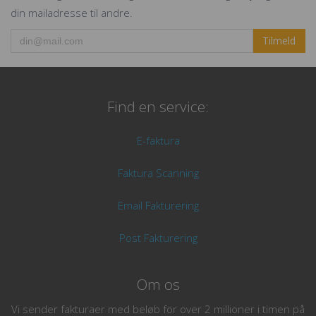
din mailadresse til andre.
Tilmeld
Find en service:
E-faktura
Faktura Scanning
Email Fakturering
Post Fakturering
Om os
Vi sender fakturaer med beløb for over 2 millioner i timen på