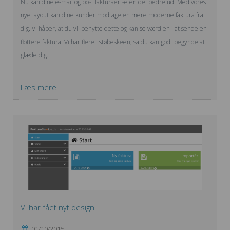
Nu kan dine e-mail og post fakturaer se en del bedre ud. Med vores
nye layout kan dine kunder modtage en mere moderne faktura fra
dig. Vi håber, at du vil benytte dette og kan se værdien i at sende en
flottere faktura. Vi har flere i støbeskeen, så du kan godt begynde at
glæde dig.
Læs mere
Vi har fået nyt design
01/10/2015