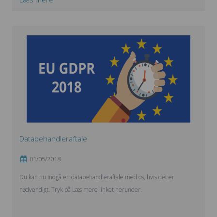
Databehandleraftale
01/05/2018
Du kan nu indgå en databehandleraftale med os, hvis det er
nødvendigt. Tryk på Læs mere linket herunder.